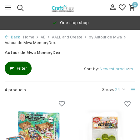
0
One stop shop
Back
Home
AB
AALL and Create
by Autour de Mwa
Autour de Mwa MemoryDex
Autour de Mwa MemoryDex
Filter
Sort by:
Show:
4 products