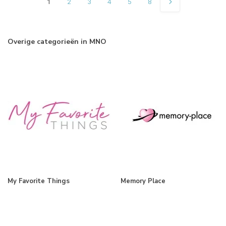
1
2
3
4
5
8
Overige categorieën in MNO
My Favorite Things
Memory Place