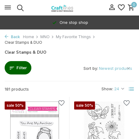
0
100% Dedicated to independents
Back
Home
MNO
My Favorite Things
Clear Stamps & DUO
Clear Stamps & DUO
Filter
Sort by:
Show:
181 products
sale 50%
sale 50%