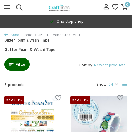
0
One stop shop
Back
Home
JKL
Leane Creatief
Glitter Foam & Washi Tape
Glitter Foam & Washi Tape
Filter
Sort by:
Show:
5 products
sale 50%
sale 50%