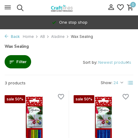
0
One stop shop
Back
Home
AB
Aladine
Wax Sealing
Wax Sealing
Filter
Sort by:
Show:
3 products
sale 50%
sale 50%