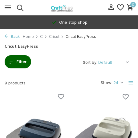
0
One stop shop
Back
Home
C
Cricut
Cricut EasyPress
Cricut EasyPress
Filter
Sort by:
Show:
9 products