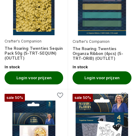
Crafter's Companion
Crafter's Companion
The Roaring Twenties Sequin
The Roaring Twenties
Pack 50g (S-TRT-SEQUIN)
Organza Ribbon (4pcs) (S-
(OUTLET)
TRT-ORIB) (OUTLET)
In stock
In stock
Login voor prijzen
Login voor prijzen
sale 50%
sale 50%