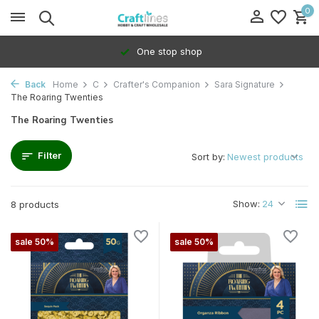
0
One stop shop
Back
Home
C
Crafter's Companion
Sara Signature
The Roaring Twenties
The Roaring Twenties
Filter
Sort by:
Show:
8 products
sale 50%
sale 50%