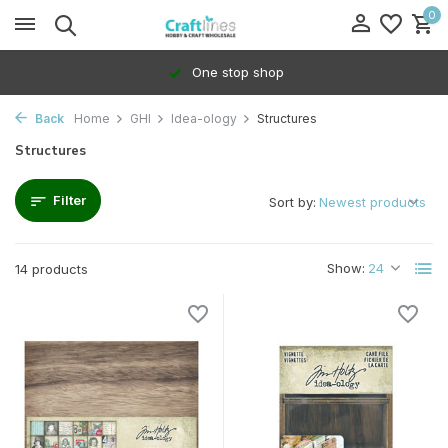
0
100% Dedicated to independents
Back
Home
GHI
Idea-ology
Structures
Structures
Filter
Sort by:
Show:
14 products