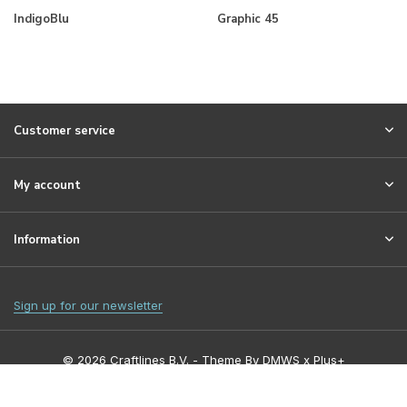
IndigoBlu
Graphic 45
Customer service
My account
Information
Sign up for our newsletter
© 2026 Craftlines B.V. - Theme By
DMWS
x
Plus+