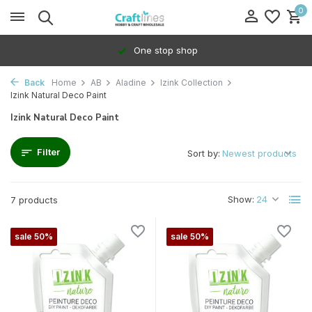
0
One stop shop
Back
Home
AB
Aladine
Izink Collection
Izink Natural Deco Paint
Izink Natural Deco Paint
Filter
Sort by:
Show:
7 products
sale 50%
sale 50%