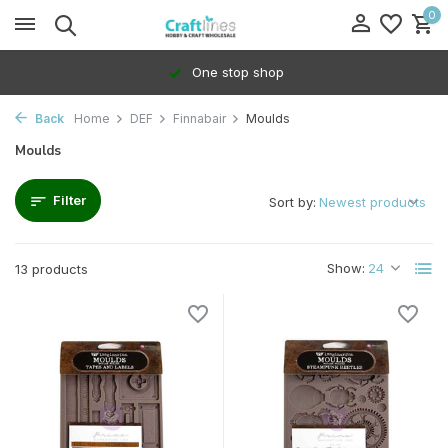
0
One stop shop
Back
Home
DEF
Finnabair
Moulds
Moulds
Filter
Sort by:
Show:
13 products