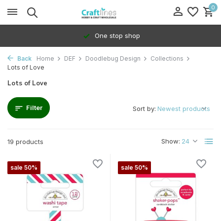
0
One stop shop
100% Dedica
Back
Home
DEF
Doodlebug Design
Collections
Lots of Love
Lots of Love
Filter
Sort by:
Show:
19 products
sale 50%
sale 50%