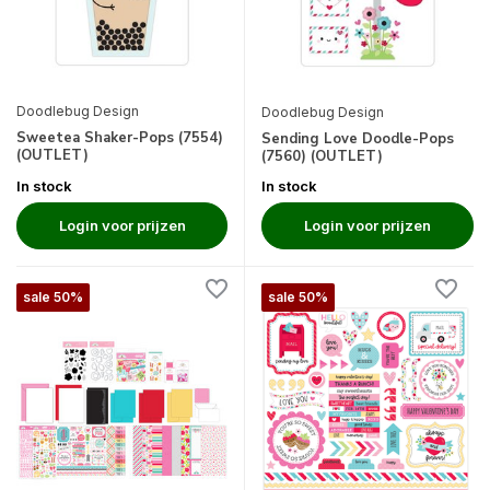
Doodlebug Design
Doodlebug Design
Sweetea Shaker-Pops (7554)
Sending Love Doodle-Pops
(OUTLET)
(7560) (OUTLET)
In stock
In stock
Login voor prijzen
Login voor prijzen
sale 50%
sale 50%