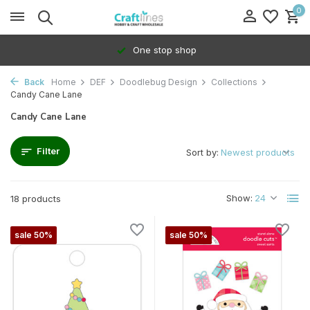
0
One stop shop
Back
Home
DEF
Doodlebug Design
Collections
Candy Cane Lane
Candy Cane Lane
Filter
Sort by:
Show:
18 products
sale 50%
sale 50%