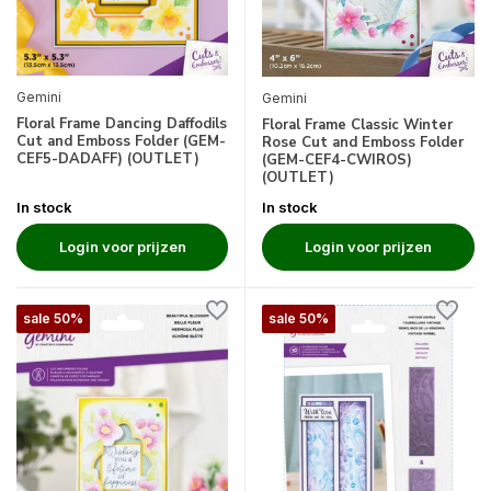
Gemini
Gemini
Floral Frame Dancing Daffodils
Floral Frame Classic Winter
Cut and Emboss Folder (GEM-
Rose Cut and Emboss Folder
CEF5-DADAFF) (OUTLET)
(GEM-CEF4-CWIROS)
(OUTLET)
In stock
In stock
Login voor prijzen
Login voor prijzen
sale 50%
sale 50%