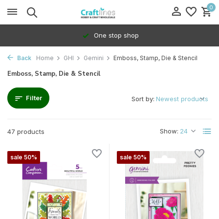
0
100% Dedicated to independents
Back
Home
GHI
Gemini
Emboss, Stamp, Die & Stencil
Emboss, Stamp, Die & Stencil
Filter
Sort by:
Show:
47 products
sale 50%
sale 50%