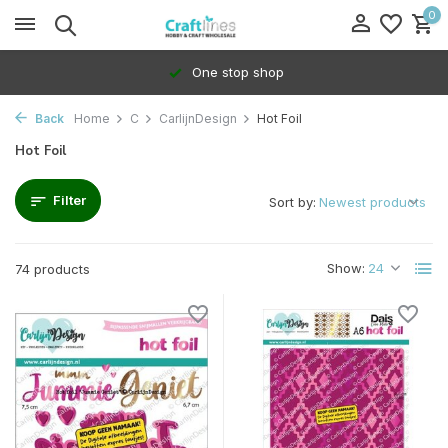
0
100% Dedicated to independents
Back
Home
C
CarlijnDesign
Hot Foil
Hot Foil
Filter
Sort by:
Show:
74 products