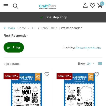
0
One stop shop
Back
Home
DEF
Echo Park
First Responder
First Responder
Filter
Sort by:
Show:
8 products
sale 50%
sale 50%