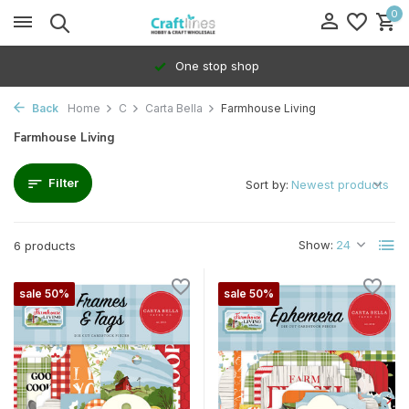
0
One stop shop
Back
Home
C
Carta Bella
Farmhouse Living
Farmhouse Living
Filter
Sort by:
Show:
6 products
sale 50%
sale 50%