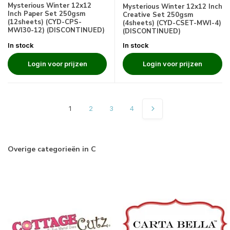
Mysterious Winter 12x12
Mysterious Winter 12x12 Inch
Inch Paper Set 250gsm
Creative Set 250gsm
(12sheets) (CYD-CPS-
(4sheets) (CYD-CSET-MWI-4)
MWI30-12) (DISCONTINUED)
(DISCONTINUED)
In stock
In stock
Login voor prijzen
Login voor prijzen
1
2
3
4
Overige categorieën in C