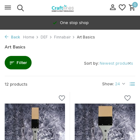
0
One stop shop
Back
Home
DEF
Finnabair
Art Basics
Art Basics
Filter
Sort by:
Show:
12 products