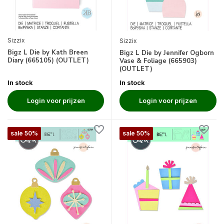
Sizzix
Sizzix
Bigz L Die by Kath Breen
Bigz L Die by Jennifer Ogborn
Diary (665105) (OUTLET)
Vase & Foliage (665903)
(OUTLET)
In stock
In stock
Login voor prijzen
Login voor prijzen
sale 50%
sale 50%