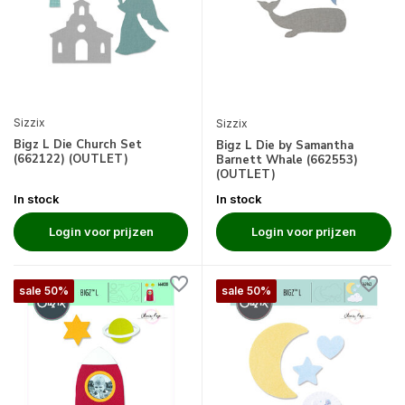
Sizzix
Sizzix
Bigz L Die Church Set
Bigz L Die by Samantha
(662122) (OUTLET)
Barnett Whale (662553)
(OUTLET)
In stock
In stock
Login voor prijzen
Login voor prijzen
sale 50%
sale 50%