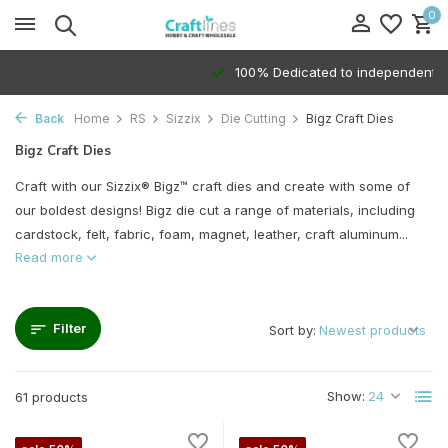
0
100% Dedicated to independents
Back
Home
RS
Sizzix
Die Cutting
Bigz Craft Dies
Bigz Craft Dies
Craft with our Sizzix® Bigz™ craft dies and create with some of
our boldest designs! Bigz die cut a range of materials, including
cardstock, felt, fabric, foam, magnet, leather, craft aluminum...
Read more
Filter
Sort by:
Show:
61 products