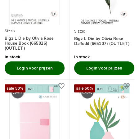
Sizzix
Sizzix
Bigz L Die by Olivia Rose
Bigz L Die by Olivia Rose
House Book (665826)
Daffodil (665107) (OUTLET)
(OUTLET)
In stock
In stock
Login voor prijzen
Login voor prijzen
sale 50%
sale 50%