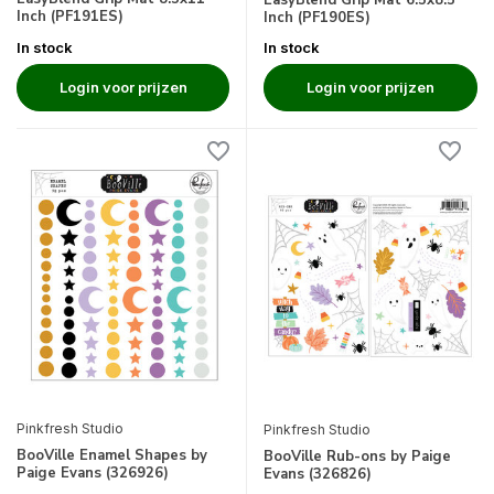
EasyBlend Grip Mat 6.5x8.5
Inch (PF191ES)
Inch (PF190ES)
In stock
In stock
Login voor prijzen
Login voor prijzen
Pinkfresh Studio
Pinkfresh Studio
BooVille Enamel Shapes by
BooVille Rub-ons by Paige
Paige Evans (326926)
Evans (326826)