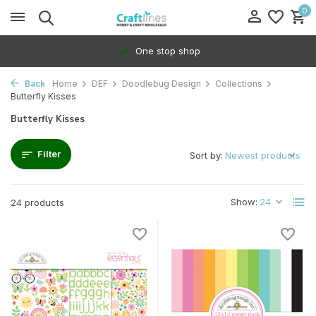
0
100% Dedicated to independents
Back
Home
DEF
Doodlebug Design
Collections
Butterfly Kisses
Butterfly Kisses
Filter
Sort by:
Show:
24 products