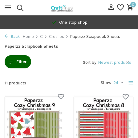
0
One stop shop
Back
Home
C
Crealies
Paperzz Scrapbook Sheets
Paperzz Scrapbook Sheets
Filter
Sort by:
Show:
11 products