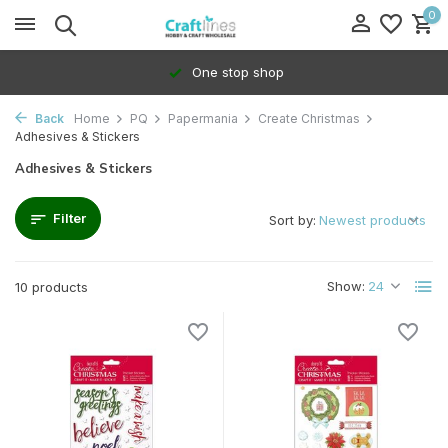
0
One stop shop
Back
Home
PQ
Papermania
Create Christmas
Adhesives & Stickers
Adhesives & Stickers
Filter
Sort by:
Show:
10 products