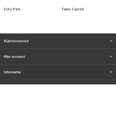
Echo Park
Faber Castell
Klantenservice
Mijn account
Informatie
Meld je aan voor onze nieuwsbrief
© 2026 Craftlines B.V. - Theme By
DMWS
x
Plus+