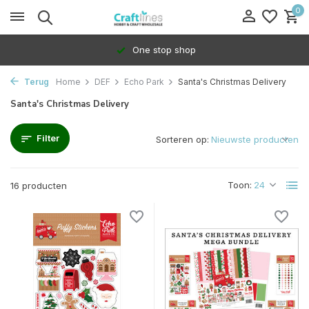
0
One stop shop
Terug
Home
DEF
Echo Park
Santa's Christmas Delivery
Santa's Christmas Delivery
Filter
Sorteren op:
Toon:
16 producten