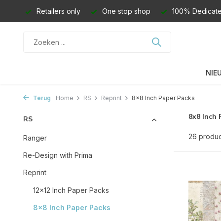
Retailers only
One stop shop
100% Dedicate
NIE
Terug
Home
RS
Reprint
8x8 Inch Paper Packs
8x8 Inch 
RS
26 produ
Ranger
Re-Design with Prima
Reprint
12x12 Inch Paper Packs
8x8 Inch Paper Packs