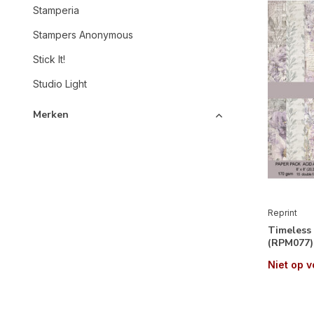
Stamperia
Stampers Anonymous
Stick It!
Studio Light
Merken
Alle merken
Reprint
Reprint
Timeless 
Papier
(RPM077)
Niet op 
Design Papier
(26)
Papier
(26)