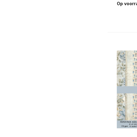
Op voorr
Alfabet & Teksten
(17)
Geboorte Jongen
(1)
Geboorte Meisje
(1)
Humoristisch
(1)
Huwelijk
(1)
Labels & Tags
(19)
Maritiem
(1)
Muziek
(2)
Reizen
(9)
Romantisch
(4)
Verjaardag
(3)
Vintage
(19)