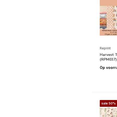
Reprint
Harvest T
(RPM037)
Op voorr
sale 50%