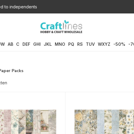
d to independents
UW
AB
C
DEF
GHI
JKL
MNO
PQ
RS
TUV
WXYZ
-50%
-
Paper Packs
cten