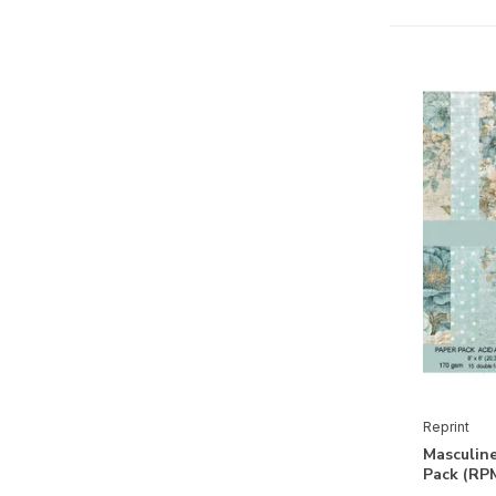
Feestdagen
Pasen
(2)
Vaderdag
(1)
Kerstmis
(5)
Seizoenen & Natuur
Lente
(3)
Zomer
(6)
Herfst
(2)
Winter
(5)
Flora
(23)
Fauna
(9)
Reprint
Masculin
Thema's
Pack (RP