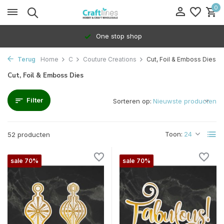
0
100% Dedicated to independents
Terug
Home
C
Couture Creations
Cut, Foil & Emboss Dies
Cut, Foil & Emboss Dies
Filter
Sorteren op:
Toon:
52 producten
sale 70%
sale 70%