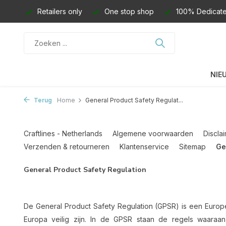
Retailers only
One stop shop
100% Dedicate
NIE
Terug
Home
General Product Safety Regulat...
Craftlines - Netherlands
Algemene voorwaarden
Discla
Verzenden & retourneren
Klantenservice
Sitemap
Ge
General Product Safety Regulation
De General Product Safety Regulation (GPSR) is een Euro
Europa veilig zijn. In de GPSR staan de regels waaraan