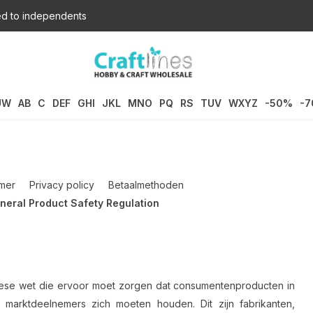
d to independents
UW
AB
C
DEF
GHI
JKL
MNO
PQ
RS
TUV
WXYZ
-50%
-
imer
Privacy policy
Betaalmethoden
neral Product Safety Regulation
pese wet die ervoor moet zorgen dat consumentenproducten in
 marktdeelnemers zich moeten houden. Dit zijn fabrikanten,