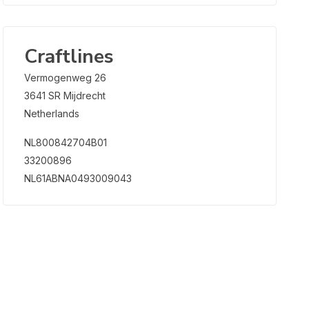
Craftlines
Vermogenweg 26
3641 SR Mijdrecht
Netherlands
NL800842704B01
33200896
NL61ABNA0493009043