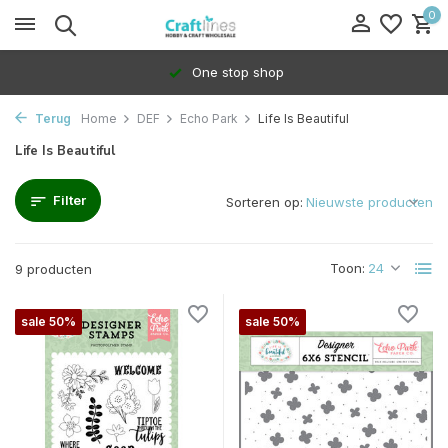
0
One stop shop
Terug
Home
DEF
Echo Park
Life Is Beautiful
Life Is Beautiful
Filter
Sorteren op:
Toon:
9 producten
sale 50%
sale 50%