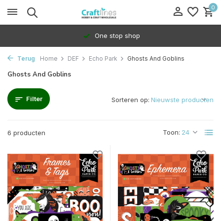
0
One stop shop
Terug
Home
DEF
Echo Park
Ghosts And Goblins
Ghosts And Goblins
Filter
Sorteren op:
Toon:
6 producten