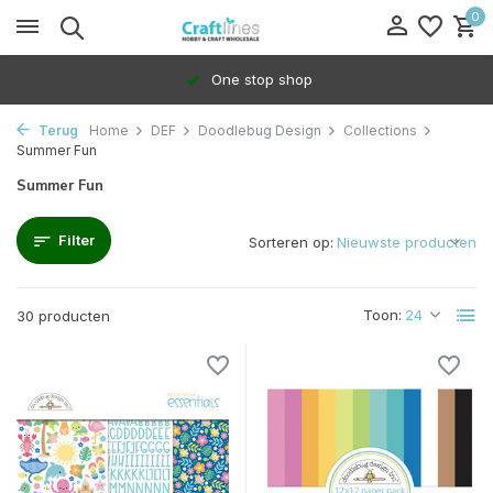
0
100% Dedicated to independents
Terug
Home
DEF
Doodlebug Design
Collections
Summer Fun
Summer Fun
Filter
Sorteren op:
Toon:
30 producten