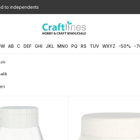
d to independents
UW
AB
C
DEF
GHI
JKL
MNO
PQ
RS
TUV
WXYZ
-50%
-
alk
alk
ten