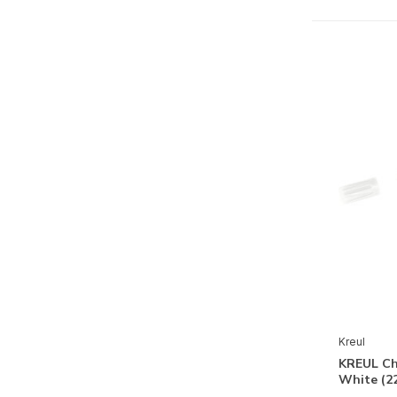
Alle merken
Kreul
Mixed Media
Krijt
(7)
Stiften & Markers
(2)
Verf
(7)
Kreul
KREUL Ch
White (2