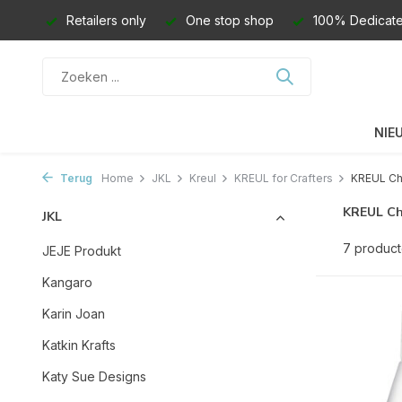
Retailers only
One stop shop
100% Dedicate
NIE
Terug
Home
JKL
Kreul
KREUL for Crafters
KREUL Ch
KREUL Ch
JKL
7 produc
JEJE Produkt
Kangaro
Karin Joan
Katkin Krafts
Katy Sue Designs