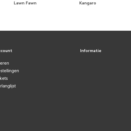
Lawn Fawn
Kangaro
ccount
Informatie
reren
stellingen
ckets
rlanglijst