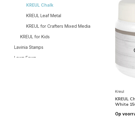
KREUL Chalk
KREUL Leaf Metal
KREUL for Crafters Mixed Media
KREUL for Kids
Lavinia Stamps
Lawn Fawn
Leane Creatief
Light and Vision
Lindy's Stamp Gang
Kreul
KREUL Ch
Lisa Horton Crafts
White 15
Little Birdie
Op voorr
Merken