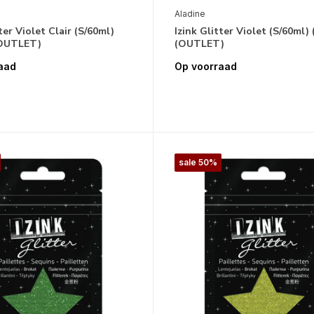
Aladine
ter Violet Clair (S/60ml)
Izink Glitter Violet (S/60ml)
(OUTLET)
(OUTLET)
aad
Op voorraad
sale 50%