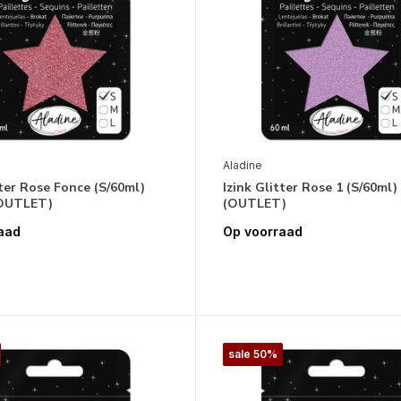
Aladine
tter Rose Fonce (S/60ml)
Izink Glitter Rose 1 (S/60ml)
(OUTLET)
(OUTLET)
aad
Op voorraad
sale 50%