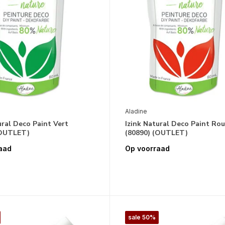
Aladine
ural Deco Paint Vert
Izink Natural Deco Paint Ro
(OUTLET)
(80890) (OUTLET)
aad
Op voorraad
sale 50%