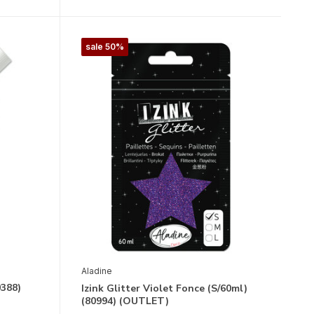
sale 50%
Aladine
0388)
Izink Glitter Violet Fonce (S/60ml)
(80994) (OUTLET)