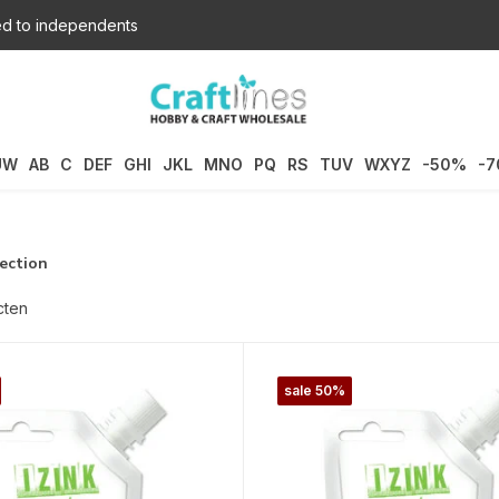
d to independents
UW
AB
C
DEF
GHI
JKL
MNO
PQ
RS
TUV
WXYZ
-50%
-
lection
cten
sale 50%