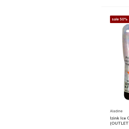
sale 50%
Alle merken
Aladine
Mixed Media
Benodigdheden
(1)
Glitter
(30)
Inkt
(31)
Krijt
(1)
Spray
(18)
Aladine
Verf
(59)
Izink Ice
(OUTLET
Papier