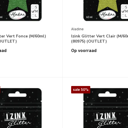
Aladine
tter Vert Fonce (M/60ml)
Izink Glitter Vert Clair (M/6
(OUTLET)
(80975) (OUTLET)
aad
Op voorraad
sale 50%