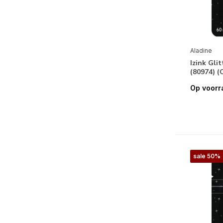
Aladine
Izink Gli
(80974) 
Op voorr
sale 50%