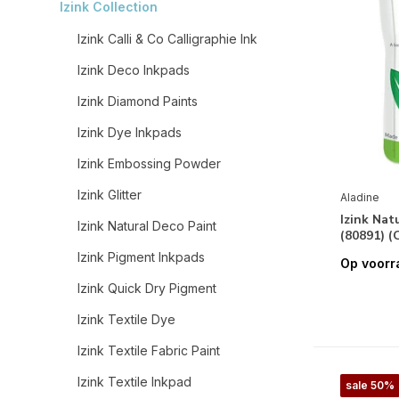
Izink Collection
Izink Calli & Co Calligraphie Ink
Izink Deco Inkpads
Izink Diamond Paints
Izink Dye Inkpads
Izink Embossing Powder
Izink Glitter
Aladine
Izink Nat
Izink Natural Deco Paint
(80891) 
Izink Pigment Inkpads
Op voorr
Izink Quick Dry Pigment
Izink Textile Dye
Izink Textile Fabric Paint
Izink Textile Inkpad
sale 50%