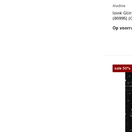
Aladine
Izink Glit
(80995) 
Op voorr
sale 50%