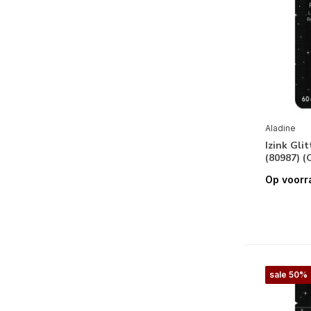
Aladine
Izink Gli
(80987) 
Op voorr
sale 50%