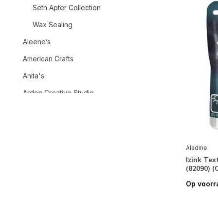
Seth Apter Collection
Wax Sealing
Aleene’s
American Crafts
Anita's
Arden Creative Studio
Art By Marlene
Art Philosophy
Aurelie
Aladine
Izink Tex
Bearly Art
(82090) 
Bella BLVD
Op voorr
Beyond Stamping
Merken