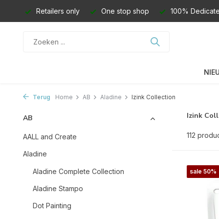
Retailers only
One stop shop
100% Dedicate
NIE
Terug
Home
AB
Aladine
Izink Collection
Izink Col
AB
112 produ
AALL and Create
Aladine
Aladine Complete Collection
sale 50%
Aladine Stampo
Dot Painting