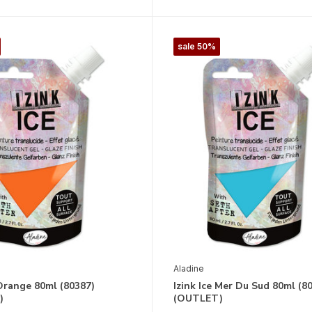
sale 50%
Aladine
 Orange 80ml (80387)
Izink Ice Mer Du Sud 80ml (8
)
(OUTLET)