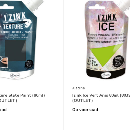
Aladine
ture Slate Paint (80ml)
Izink Ice Vert Anis 80ml (803
(OUTLET)
(OUTLET)
aad
Op voorraad