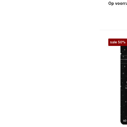
Op voorr
Basis
(14)
Feestdagen
Halloween
(8)
sale 50%