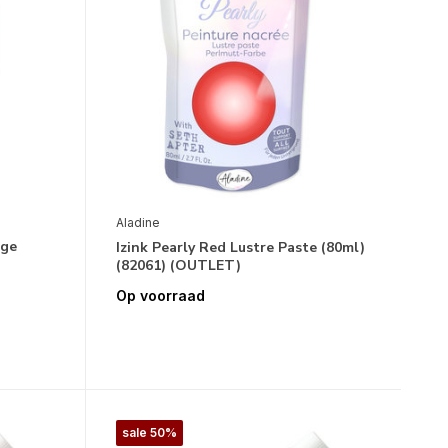
Aladine
uge
Izink Pearly Red Lustre Paste (80ml)
(82061) (OUTLET)
Op voorraad
sale 50%