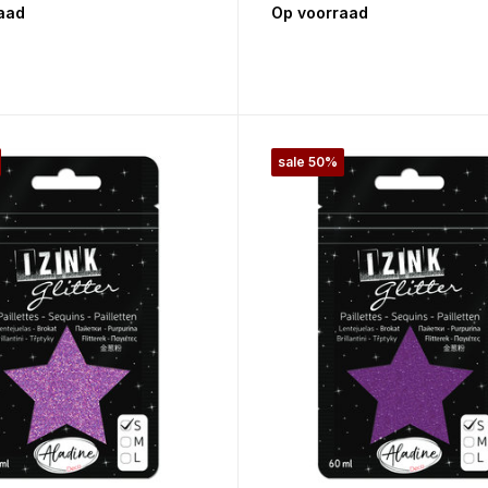
aad
Op voorraad
sale 50%