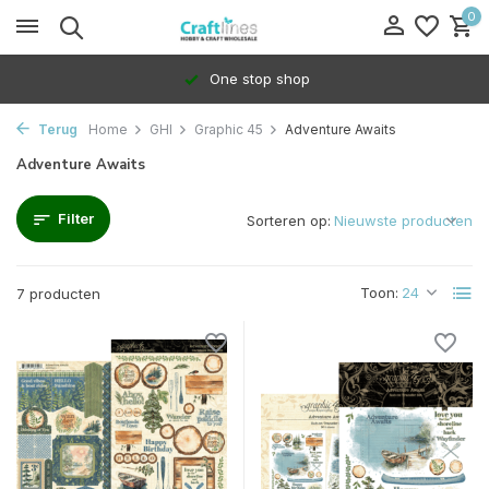
0
One stop shop
Terug
Home
GHI
Graphic 45
Adventure Awaits
Adventure Awaits
Filter
Sorteren op:
Toon:
7 producten