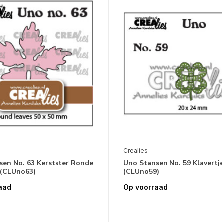
Crealies
sen No. 63 Kerstster Ronde
Uno Stansen No. 59 Klavertje
 (CLUno63)
(CLUno59)
aad
Op voorraad