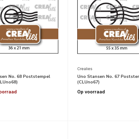
Crealies
sen No. 68 Poststempel
Uno Stansen No. 67 Postste
CLUno68)
(CLUno67)
voorraad
Op voorraad