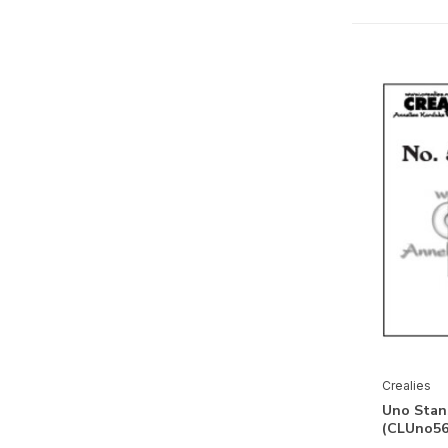
Dies
Inside Or Out / Only Inside Dies
Labelzz & Tagzz Dies
Mini Albums Binding System
Mix & Match Dies
On The Edge Dies
On The Move Dies
Paperzz Scrapbook Sheets
Partzz Dies
Patternzz Dies
Set of 3 Dies
Crealies
Silhouetzz Dies
Uno Stans
Stampzz Stamps
(CLUno56