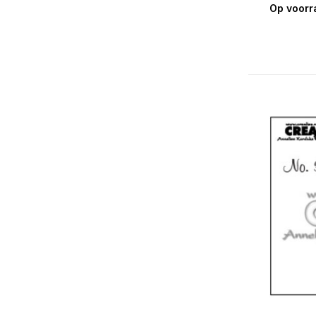
Op voorr
Tekst & Zo / Text & Co Stamps
Text Stamps & Dies
Texto & Texto Negativo Dies
Texto Positivo Dies
Uno Dies
Varia Dies
Wordzz Stamps & Dies
X-tra Dies
Creatief Art
Creative Craftlab
Creative Expressions
Cricut
Merken