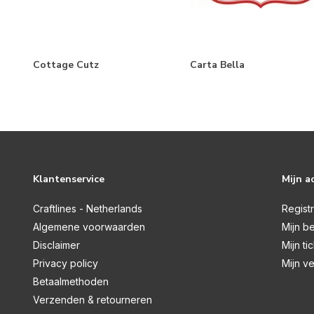
Thema's
Geboorte Jongen
(1)
Geboorte Meisje
(1)
Cottage Cutz
Carta Bella
Huwelijk
(1)
Labels & Tags
(2)
Reizen
(2)
Klantenservice
Mijn a
Craftlines - Netherlands
Regist
Algemene voorwaarden
Mijn be
Disclaimer
Mijn ti
Privacy policy
Mijn ve
Betaalmethoden
Verzenden & retourneren