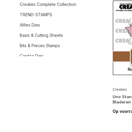
Crealies Complete Collection
TREND-STAMPS
Alfies Dies
Basis & Cutting Sheets
Bits & Pieces Stamps
Cardzz Dies
Combies Stamps + Dies
Crea-Nest-Lies Dies
Create A Box Dies
Crealies
Uno Stan
Double Fun Dies
Bladeren
Duo Dies
Op voorr
Foil Emboss & Ink It! Plates
For Journalzz & Plannerzz Stamps &