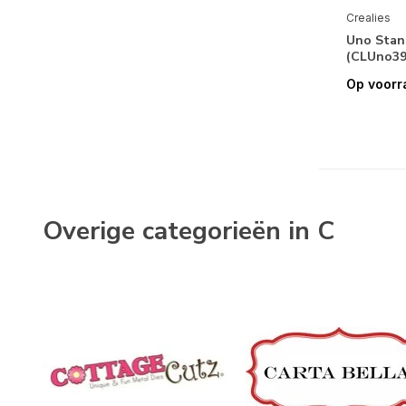
Crealies
Uno Stan
(CLUno39
Op voorr
Alle merken
Crealies
Stencils & Gereedschappen
Snijmallen
(11)
Overige categorieën in C
Feestdagen
Kerstmis
(2)
Seizoenen & Natuur
Winter
(2)
Flora
(6)