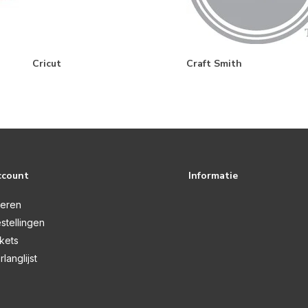
Cricut
Craft Smith
ccount
Informatie
reren
stellingen
ckets
rlanglijst