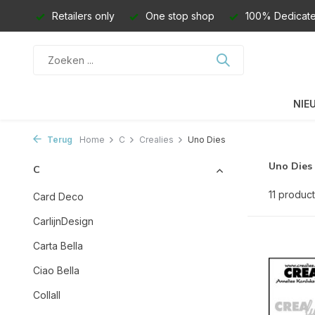
Retailers only
One stop shop
100% Dedicate
NIE
Terug
Home
C
Crealies
Uno Dies
Uno Dies
C
11 produc
Card Deco
CarlijnDesign
Carta Bella
Ciao Bella
Collall