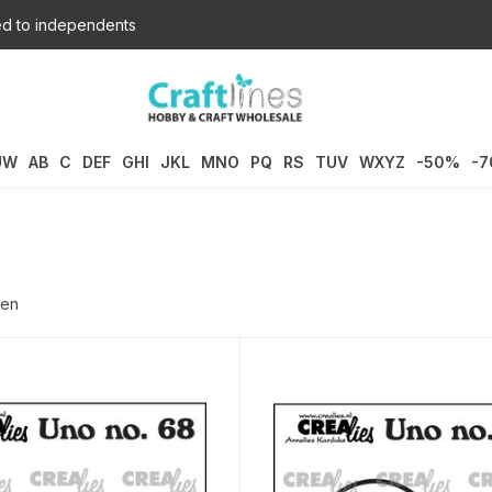
d to independents
UW
AB
C
DEF
GHI
JKL
MNO
PQ
RS
TUV
WXYZ
-50%
-
ten