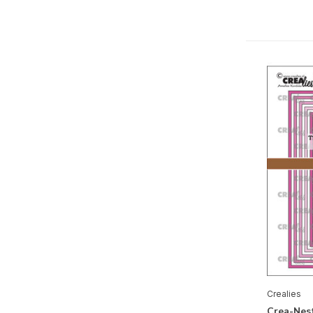
Zomer
(25)
Herfst
(13)
Winter
(116)
Flora
(101)
Fauna
(80)
Thema's
Alfabet & Teksten
(472)
Geboorte Jongen
(43)
Geboorte Meisje
(43)
Huwelijk
(41)
Labels & Tags
(113)
Maritiem
(10)
Crealies
Crea-Nes
Muziek
(2)