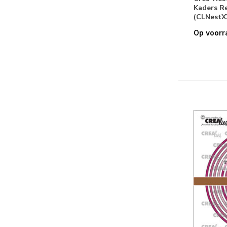
Kaders R
Reizen
(42)
(CLNestX
Op voorr
Romantisch
(27)
Verjaardag
(80)
Vintage
(14)