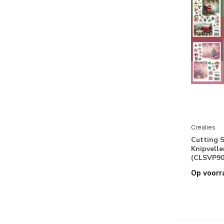
Crealies
Cutting 
Knipvelle
(CLSVP90
Op voorr