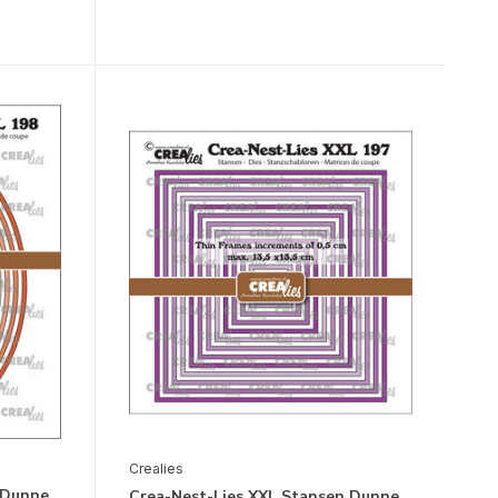
Crealies
 Dunne
Crea-Nest-Lies XXL Stansen Dunne