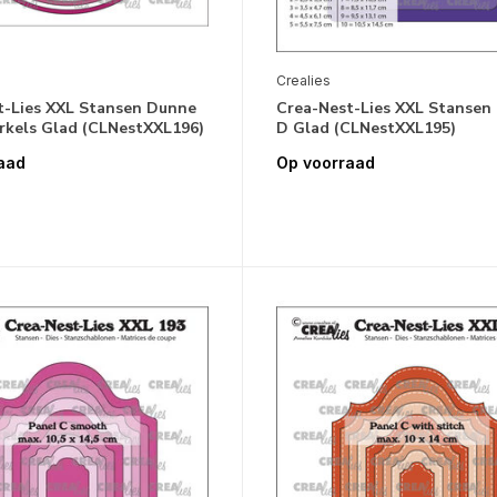
Crealies
t-Lies XXL Stansen Dunne
Crea-Nest-Lies XXL Stansen
irkels Glad (CLNestXXL196)
D Glad (CLNestXXL195)
aad
Op voorraad