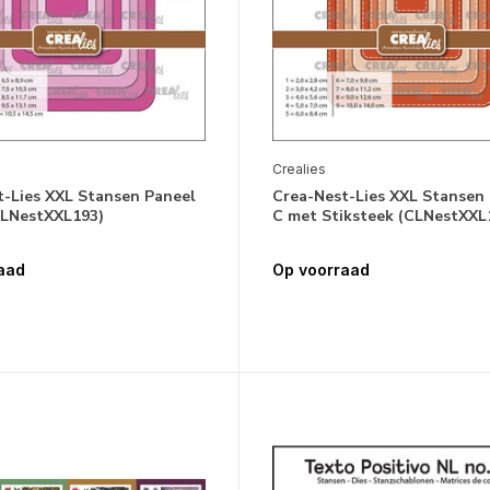
Crealies
t-Lies XXL Stansen Paneel
Crea-Nest-Lies XXL Stansen
CLNestXXL193)
C met Stiksteek (CLNestXXL
aad
Op voorraad