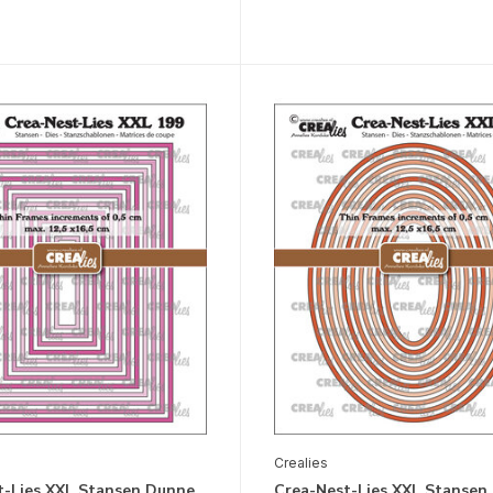
Crealies
t-Lies XXL Stansen Dunne
Crea-Nest-Lies XXL Stansen