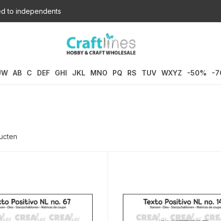
d to independents
UW
AB
C
DEF
GHI
JKL
MNO
PQ
RS
TUV
WXYZ
-50%
-
ucten