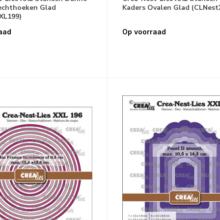
echthoeken Glad
Kaders Ovalen Glad (CLNest
XL199)
aad
Op voorraad