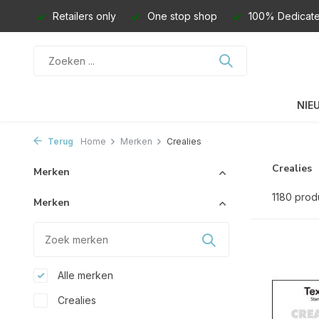
Retailers only
One stop shop
100% Dedicate
NIE
Terug
Home
Merken
Crealies
Crealies
Merken
1180 prod
Merken
Alle merken
Crealies