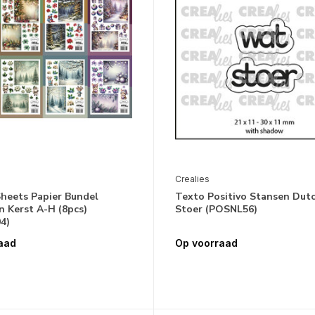
Crealies
Sheets Papier Bundel
Texto Positivo Stansen Dut
n Kerst A-H (8pcs)
Stoer (POSNL56)
4)
aad
Op voorraad