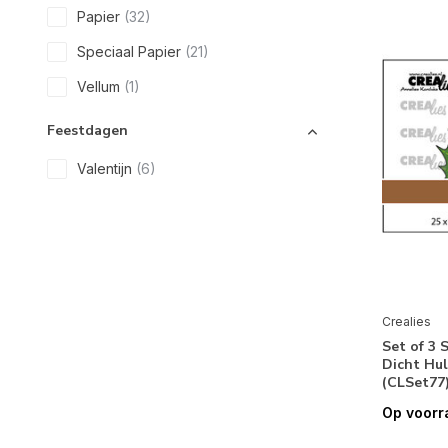
Papier
(32)
Speciaal Papier
(21)
Vellum
(1)
Feestdagen
Valentijn
(6)
Pasen
(12)
Moederdag
(3)
Vaderdag
(4)
Halloween
(8)
Crealies
Kerstmis
(140)
Set of 3 
Dicht Hul
(CLSet77
Seizoenen & Natuur
Op voorr
Lente
(12)