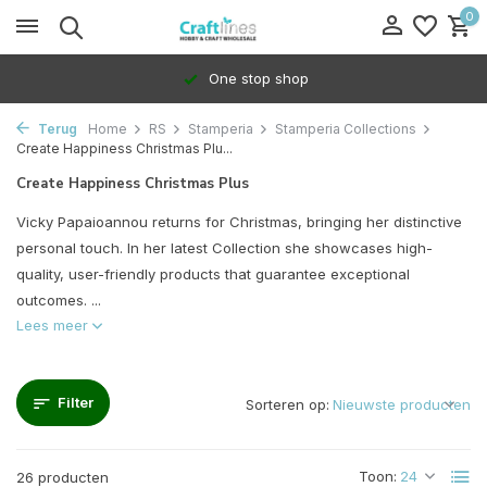
0
100% Dedicated to independents
Terug
Home
RS
Stamperia
Stamperia Collections
Create Happiness Christmas Plu...
Create Happiness Christmas Plus
Vicky Papaioannou returns for Christmas, bringing her distinctive
personal touch. In her latest Collection she showcases high-
quality, user-friendly products that guarantee exceptional
outcomes. ...
Lees meer
Filter
Sorteren op:
Toon:
26 producten