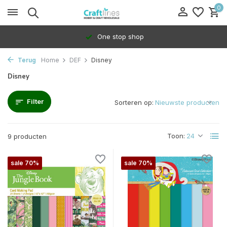
0
One stop shop
Terug
Home
DEF
Disney
Disney
Filter
Sorteren op:
Toon:
9 producten
sale 70%
sale 70%