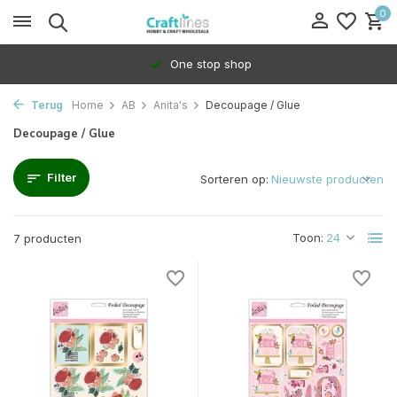
0
100% Dedicated to independents
Terug
Home
AB
Anita's
Decoupage / Glue
Decoupage / Glue
Filter
Sorteren op:
Toon:
7 producten