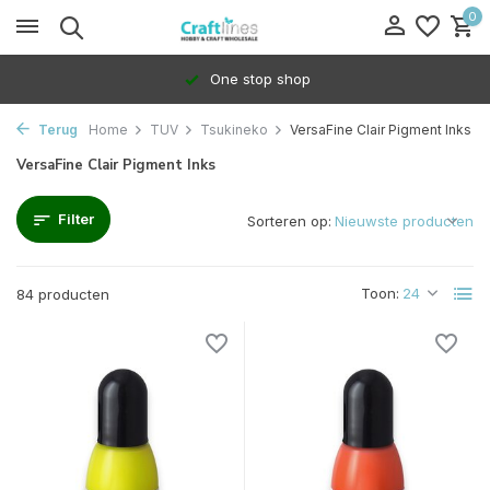
0
100% Dedicated to independents
Terug
Home
TUV
Tsukineko
VersaFine Clair Pigment Inks
VersaFine Clair Pigment Inks
Filter
Sorteren op:
Toon:
84 producten