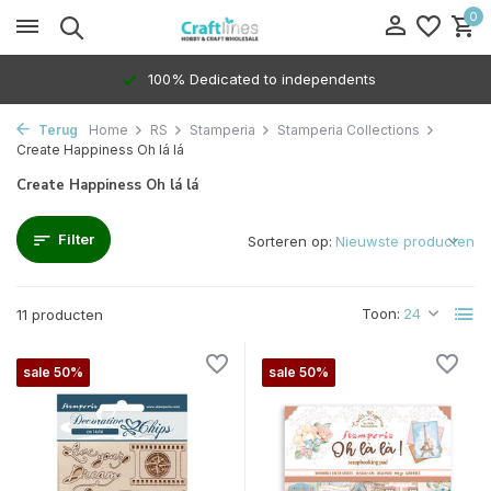
0
100% Dedicated to independents
Terug
Home
RS
Stamperia
Stamperia Collections
Create Happiness Oh lá lá
Create Happiness Oh lá lá
Filter
Sorteren op:
Toon:
11 producten
sale 50%
sale 50%