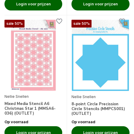
Login voor prijzen
Login voor prijzen
sale 50%
sale 50%
Nellie Snellen
Nellie Snellen
Mixed Media Stencil A6
8-point Circle Precission
Christmas Star 1 (MMSA6-
Circle Stencils (MMPCS001)
036) (OUTLET)
(OUTLET)
Op voorraad
Op voorraad
Login voor prijzen
Login voor prijzen