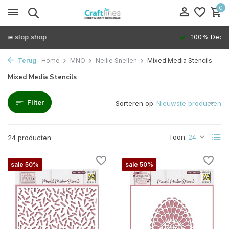
0
100% Dedicated to independents
Terug
Home
MNO
Nellie Snellen
Mixed Media Stencils
Mixed Media Stencils
Filter
Sorteren op:
Toon:
24 producten
sale 50%
sale 50%