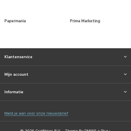
Papermania
Prima Marketing
Klantenservice
Mijn account
Informatie
Meld je aan voor onze nieuwsbrief
© 2026 Craftlines B.V. - Theme By
DMWS
x
Plus+