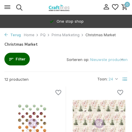
0
One stop shop
Terug
Home
PQ
Prima Marketing
Christmas Market
Christmas Market
Filter
Sorteren op:
Toon:
12 producten