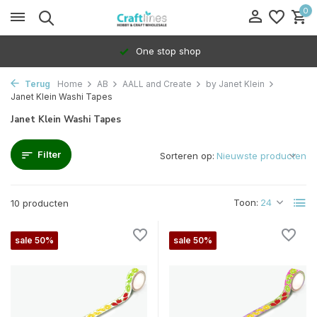
0
One stop shop
Terug
Home
AB
AALL and Create
by Janet Klein
Janet Klein Washi Tapes
Janet Klein Washi Tapes
Filter
Sorteren op:
Toon:
10 producten
sale 50%
sale 50%