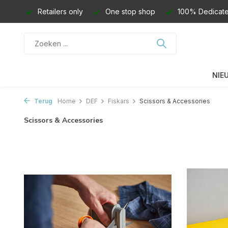
Retailers only
One stop shop
100% Dedicate
NIE
Terug
Home
DEF
Fiskars
Scissors & Accessories
Scissors & Accessories