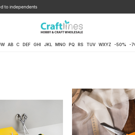
d to independents
UW
AB
C
DEF
GHI
JKL
MNO
PQ
RS
TUV
WXYZ
-50%
-