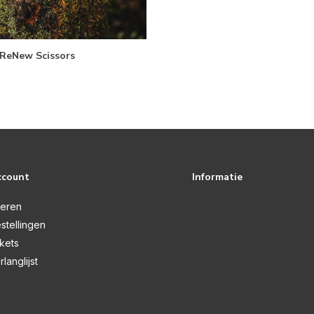
 ReNew Scissors
ccount
Informatie
reren
stellingen
ckets
rlanglijst