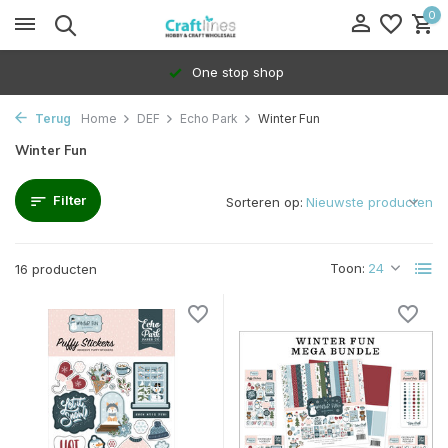
0
One stop shop
Terug
Home
DEF
Echo Park
Winter Fun
Winter Fun
Filter
Sorteren op:
Toon:
16 producten