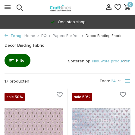
0
100% Dedicated to independents
Terug
Home
PQ
Papers For You
Decor Binding Fabric
Decor Binding Fabric
Filter
Sorteren op:
Toon:
17 producten
sale 50%
sale 50%