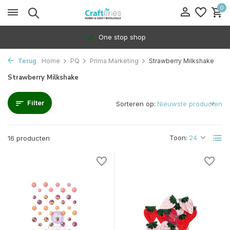
0
One stop shop
Terug
Home
PQ
Prima Marketing
Strawberry Milkshake
Strawberry Milkshake
Filter
Sorteren op:
Toon:
16 producten