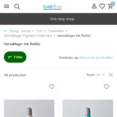
0
100% Dedicated to independents
Terug
Home
TUV
Tsukineko
VersaMagic Pigment Chalk Inks
VersaMagic Ink Refills
VersaMagic Ink Refills
Filter
Sorteren op:
Toon:
36 producten