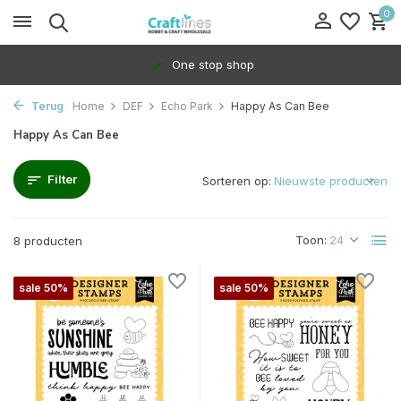
0
One stop shop
Terug
Home
DEF
Echo Park
Happy As Can Bee
Happy As Can Bee
Filter
Sorteren op:
Toon:
8 producten
sale 50%
sale 50%