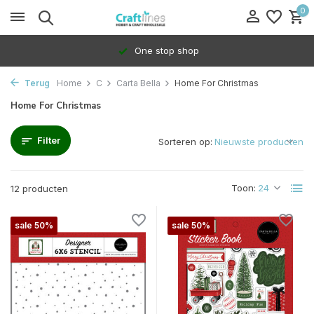
0
One stop shop
Terug
Home
C
Carta Bella
Home For Christmas
Home For Christmas
Filter
Sorteren op:
Toon:
12 producten
sale 50%
sale 50%