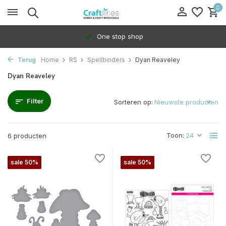
0
One stop shop
Terug
Home
RS
Spellbinders
Dyan Reaveley
Dyan Reaveley
Filter
Sorteren op:
Toon:
6 producten
sale 50%
sale 50%